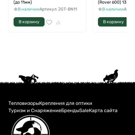
(до 11мм)
(Rover 600) 130c
В наличии
Артикул
JGT-BN11
В наличии
Арти
В корзину
В корзину
Тепловизоры
Крепления для оптики
Туризм и Снаряжение
Бренды
Sale
Карта сайта